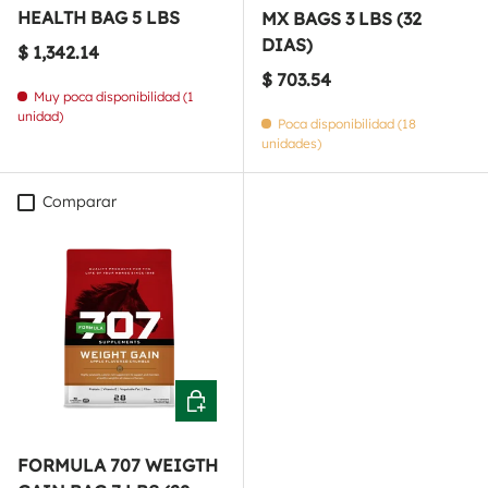
HEALTH BAG 5 LBS
MX BAGS 3 LBS (32
DIAS)
Precio normal
$ 1,342.14
Precio normal
$ 703.54
Muy poca disponibilidad (1
unidad)
Poca disponibilidad (18
unidades)
Comparar
Añadir al carrito
FORMULA 707 WEIGTH