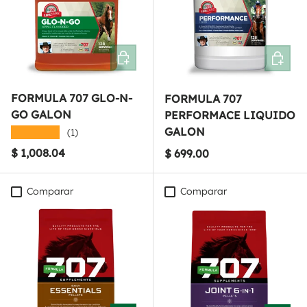
Añadir al carrito
Añadir a
FORMULA 707 GLO-N-
FORMULA 707
GO GALON
PERFORMACE LIQUIDO
GALON
★★★★★
(1)
Precio normal
$ 1,008.04
Precio normal
$ 699.00
Comparar
Comparar