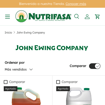
Bienvenido a nuestra Tienda.
Conocer más
Ir al contenido
Menú
Buscar
Iniciar se
Carr
Buscar
Tipo de producto
Todos
Inicio
John Ewing Company
John Ewing Company
Ordenar por
Comparar
Más vendidos
Comparar
Comparar
Agotado
Agotado