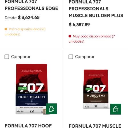
FORMULA 707
FORMULA 707
PROFESSIONALS EDGE
PROFESSIONALS
MUSCLE BUILDER PLUS
Precio normal
$ 3,624.65
Desde
Precio normal
$ 6,387.89
Poca disponibilidad (20
unidades)
Muy poca disponibilidad (7
unidades)
Comparar
Comparar
Añadir al carrito
Añadir a
FORMULA 707 HOOF
FORMULA 707 MUSCLE