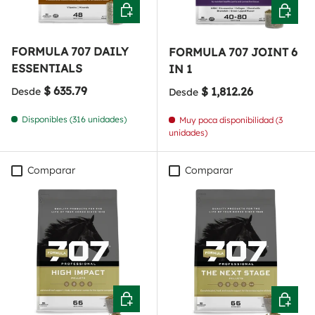
Elegir opciones
Elegir o
FORMULA 707 DAILY
FORMULA 707 JOINT 6
ESSENTIALS
IN 1
Precio normal
$ 635.79
Precio normal
$ 1,812.26
Desde
Desde
Disponibles (316 unidades)
Muy poca disponibilidad (3
unidades)
Comparar
Comparar
Elegir opciones
Elegir o