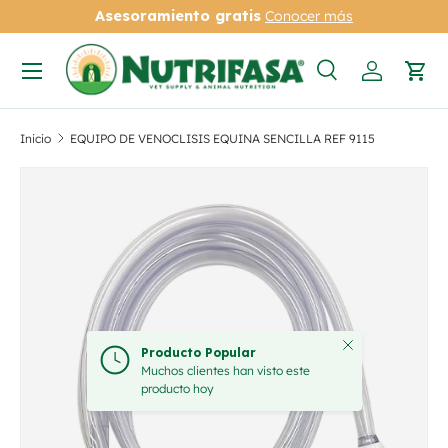
Asesoramiento gratis
Conocer más
Ir al contenido
Menú
Buscar
Iniciar se
Carr
Buscar
Tipo de producto
Todos
Inicio
EQUIPO DE VENOCLISIS EQUINA SENCILLA REF 9115
Ir directamente a la información del producto
Cerrar
Producto Popular
Muchos clientes han visto este
producto hoy