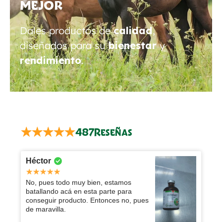
mejor
Dales productos de
calidad
,
diseñados para su
bienestar
y
rendimiento
.
487
Reseñas
Héctor
No, pues todo muy bien, estamos
batallando acá en esta parte para
conseguir producto. Entonces no, pues
de maravilla.