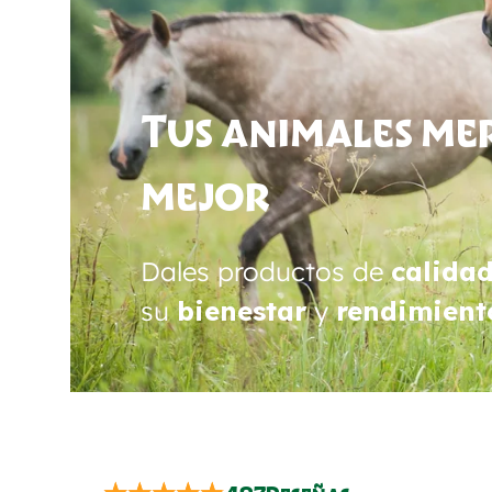
Tus animales me
mejor
Dales productos de
calida
su
bienestar
y
rendimient