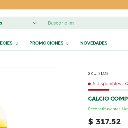
 producto
s
ECIES
PROMOCIONES
NOVEDADES
SKU:
21338
to
5 disponibles
- 
CALCIO COMP
Reconstituyentes Me
Precio no
$ 317.52