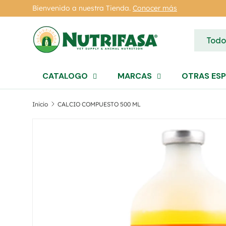
Bienvenido a nuestra Tienda.
Conocer más
Ir al contenido
Buscar
Tipo de
Todo
CATALOGO
MARCAS
OTRAS ESP
Inicio
CALCIO COMPUESTO 500 ML
Ir directamente a la información del produc