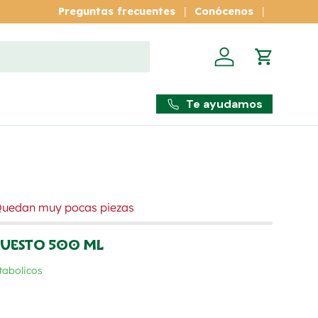
Descuentos por
Preguntas frecuentes
mayoreo
Conócenos
Iniciar sesión
Carrito
Te ayudamos
Quedan muy pocas piezas
UESTO 500 ML
tabolicos
rmal