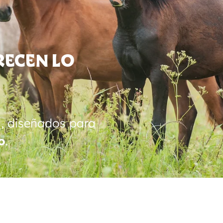
recen lo
d
, diseñados para
o
.