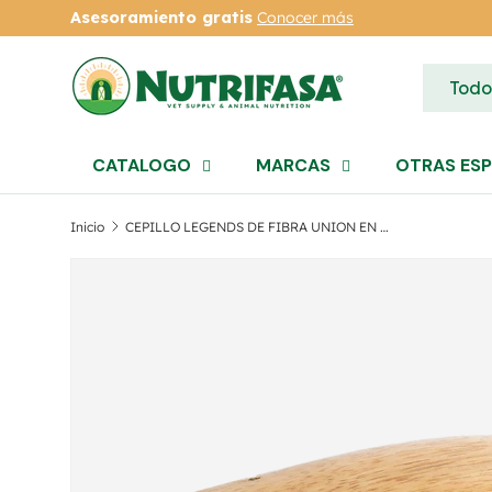
Asesoramiento gratis
Conocer más
Ir al contenido
Buscar
Tipo de
Todo
CATALOGO
MARCAS
OTRAS ESP
Inicio
CEPILLO LEGENDS DE FIBRA UNION EN EL CENTRO Y TAMPICO EN EL BORDE PARTE POSTERIOR CURVADA
Ir directamente a la información del produc