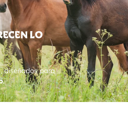
recen lo
d
, diseñados para
o
.