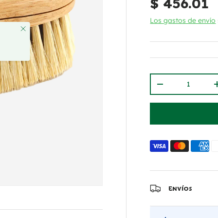
Precio no
$ 456.01
Los gastos de envío
Cant.
Disminuir canti
Envíos