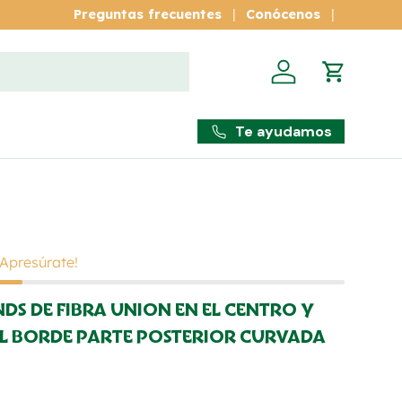
Bienvenido a nuestra Tienda.
Preguntas frecuentes
Conocer más
Conócenos
Iniciar sesión
Carrito
Te ayudamos
 ¡Apresúrate!
NDS DE FIBRA UNION EN EL CENTRO Y
EL BORDE PARTE POSTERIOR CURVADA