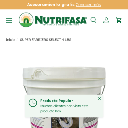
Asesoramiento gratis
Conocer más
Ir al contenido
Menú
Buscar
Iniciar se
Carr
Buscar
Tipo de producto
Todos
Inicio
SUPER FARRIERS SELECT 4 LBS
Ir directamente a la información del producto
Cerrar
Producto Popular
Muchos clientes han visto este
producto hoy