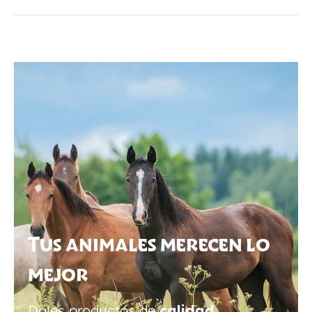
Tus animales merecen lo
mejor
Dales productos de
calidad
,